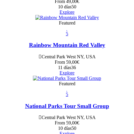
From
49,00
€
10 días
50
Explore
Featured
5
Rainbow Mountain Red Valley
Central Park West NY, USA
From
59,00
€
11 días
36
Explore
Featured
5
National Parks Tour Small Group
Central Park West NY, USA
From
59,00
€
10 días
50
Explore