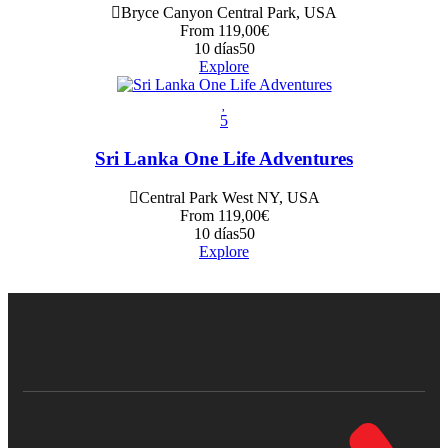
Bryce Canyon Central Park, USA
From
119,00
€
10 días
50
Explore
5
Sri Lanka One Life Adventures
Central Park West NY, USA
From
119,00
€
10 días
50
Explore