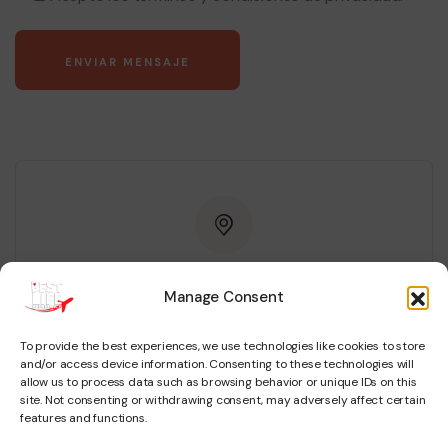
Dirección
Manage Consent
Nuestra oficina principal se encuentra en
To provide the best experiences, we use technologies like cookies to store
and/or access device information. Consenting to these technologies will
C/Arandas 5, 18001, GRANADA
allow us to process data such as browsing behavior or unique IDs on this
site. Not consenting or withdrawing consent, may adversely affect certain
features and functions.