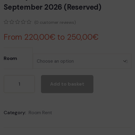
September 2026 (Reserved)
(
0
customer reviews)
0
5
0
From
220,00
€
to
250,00
€
out
of
based
on
customer
Room
ratings
Add to basket
Category:
Room Rent