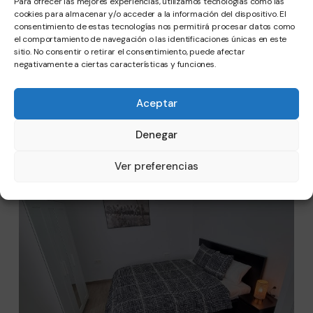
TRIPS THAT MAY INTEREST YOU
Para ofrecer las mejores experiencias, utilizamos tecnologías como las
cookies para almacenar y/o acceder a la información del dispositivo. El
consentimiento de estas tecnologías nos permitirá procesar datos como
el comportamiento de navegación o las identificaciones únicas en este
sitio. No consentir o retirar el consentimiento, puede afectar
negativamente a ciertas características y funciones.
Aceptar
Denegar
Ver preferencias